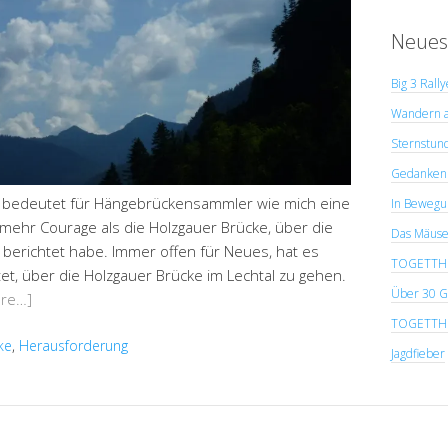
Neues
Big 3 Rall
Wandern a
Sternstun
Gedanken 
l bedeutet für Hängebrückensammler wie mich eine
In Bewegu
mehr Courage als die Holzgauer Brücke, über die
Das Mäuse
 berichtet habe. Immer offen für Neues, hat es
TOGETTHER
t, über die Holzgauer Brücke im Lechtal zu gehen.
Über 30 G
re…]
TOGETTHER
ke
,
Herausforderung
Jagdfieber