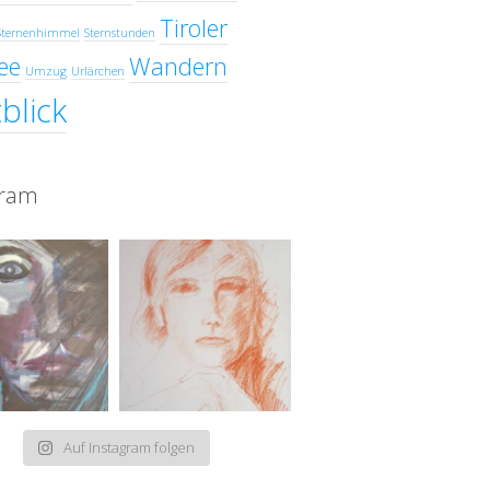
Tiroler
Sternenhimmel
Sternstunden
ee
Wandern
Umzug
Urlärchen
blick
gram
Auf Instagram folgen