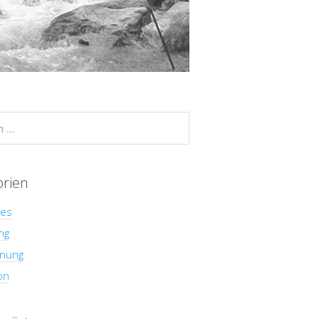
orien
hes
ng
nung
on