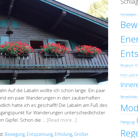
Schla
Almwiesen
Bew
Ener
Ent
Museum
Fr
Film und F
Innere
 Auf die Labalm wollte ich schon lange. Ein paar
und ein paar Wanderungen in den zauberhaften
Benediktbe
Mod
lich hatte ich es geschafft! Die Labalm am Fuß des
usgangspunkt für Wanderungen unterschiedlichster
en Gipfel. Schon die …
[Read more…]
Obergurgl
Reg
d:
Bewegung
,
Entspannung
,
Erholung
,
Großer