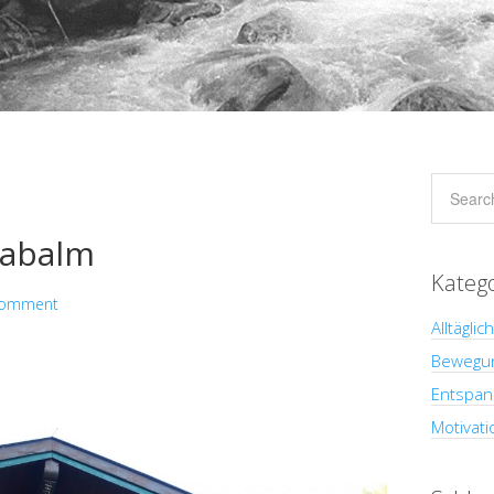
Labalm
Kateg
Comment
Alltäglic
Bewegu
Entspan
Motivati