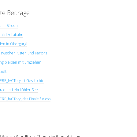
te Beiträge
ye in Sölden
uf der Labalm
den in Obergurgl
zwischen Kisten und Kartons
ng bleiben mit umziehen
zelt
E_fACTory ist Geschichte
rad und ein kühler See
E_fACTory, das Finale furioso
Lifestyle
WordPress Theme by themehit.com