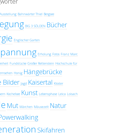
gwörter
Ausstellung
Bahnwärter Thiel
Bergsee
egung
Bücher
BIG 3 SÖLDEN
gie
Englischer Garten
spannung
Erholung
Fotos
Franz Marc
eiheit
Fundstücke
Großer Rettenstein
Hochschule für
Hängebrücke
ernsehen
Honig
 Bilder
Kaisertal
Jagd
Kloster
Kunst
uern
Kochelsee
Lebensphase
Leica
Loisach
e
Mut
Natur
Märchen
Mäusezelt
Powerwalking
eneration
Skifahren