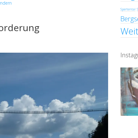
ndern
Spertental
Bergs
forderung
Weit
Insta