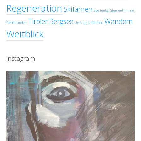
Regeneration
Skifahren
Spertental
Sternenhimmel
Tiroler Bergsee
Wandern
Sternstunden
Umzug
Urlärchen
Weitblick
Instagram