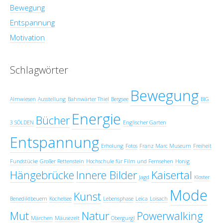
Bewegung
Entspannung
Motivation
Schlagwörter
Bewegung
Almwiesen
Ausstellung
Bahnwärter Thiel
Bergsee
BIG
Energie
Bücher
3 SÖLDEN
Englischer Garten
Entspannung
Erholung
Fotos
Franz Marc Museum
Freiheit
Fundstücke
Großer Rettenstein
Hochschule für Film und Fernsehen
Honig
Hängebrücke
Innere Bilder
Kaisertal
Jagd
Kloster
Mode
Kunst
Benediktbeuern
Kochelsee
Lebensphase
Leica
Loisach
Mut
Natur
Powerwalking
Märchen
Mäusezelt
Obergurgl