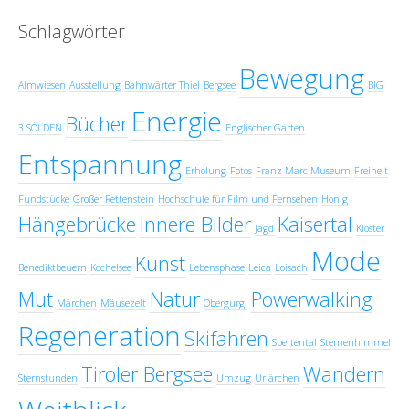
Schlagwörter
Bewegung
Almwiesen
Ausstellung
Bahnwärter Thiel
Bergsee
BIG
Energie
Bücher
3 SÖLDEN
Englischer Garten
Entspannung
Erholung
Fotos
Franz Marc Museum
Freiheit
Fundstücke
Großer Rettenstein
Hochschule für Film und Fernsehen
Honig
Hängebrücke
Innere Bilder
Kaisertal
Jagd
Kloster
Mode
Kunst
Benediktbeuern
Kochelsee
Lebensphase
Leica
Loisach
Mut
Natur
Powerwalking
Märchen
Mäusezelt
Obergurgl
Regeneration
Skifahren
Spertental
Sternenhimmel
Tiroler Bergsee
Wandern
Sternstunden
Umzug
Urlärchen