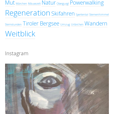
Mut
Natur
Powerwalking
Märchen
Mäusezelt
Obergurgl
Regeneration
Skifahren
Spertental
Sternenhimmel
Tiroler Bergsee
Wandern
Sternstunden
Umzug
Urlärchen
Weitblick
Instagram