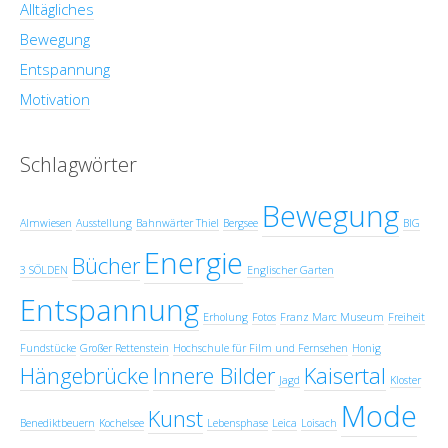
Alltägliches
Bewegung
Entspannung
Motivation
Schlagwörter
Bewegung
Almwiesen
Ausstellung
Bahnwärter Thiel
Bergsee
BIG
Energie
Bücher
3 SÖLDEN
Englischer Garten
Entspannung
Erholung
Fotos
Franz Marc Museum
Freiheit
Fundstücke
Großer Rettenstein
Hochschule für Film und Fernsehen
Honig
Hängebrücke
Innere Bilder
Kaisertal
Jagd
Kloster
Mode
Kunst
Benediktbeuern
Kochelsee
Lebensphase
Leica
Loisach