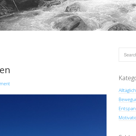
den
Kateg
mment
Alltäglic
Bewegu
Entspan
Motivati