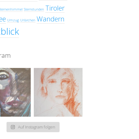
Tiroler
Sternenhimmel
Sternstunden
ee
Wandern
Umzug
Urlärchen
blick
gram
Auf Instagram folgen