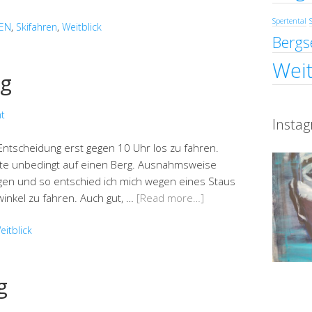
Spertental
DEN
,
Skifahren
,
Weitblick
Bergs
Weit
ng
t
Insta
Entscheidung erst gegen 10 Uhr los zu fahren.
ollte unbedingt auf einen Berg. Ausnahmsweise
Augen und so entschied ich mich wegen eines Staus
inkel zu fahren. Auch gut, …
[Read more…]
eitblick
g