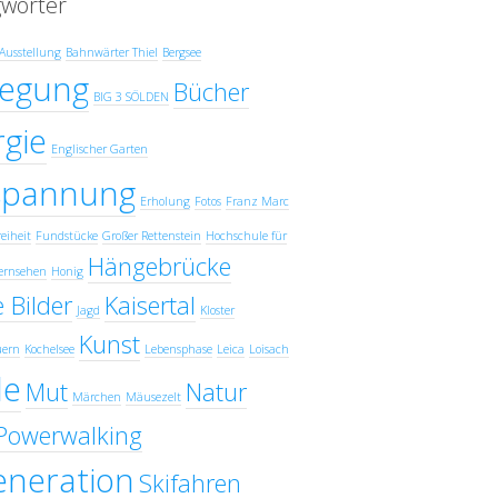
gwörter
Ausstellung
Bahnwärter Thiel
Bergsee
egung
Bücher
BIG 3 SÖLDEN
gie
Englischer Garten
spannung
Erholung
Fotos
Franz Marc
eiheit
Fundstücke
Großer Rettenstein
Hochschule für
Hängebrücke
ernsehen
Honig
 Bilder
Kaisertal
Jagd
Kloster
Kunst
uern
Kochelsee
Lebensphase
Leica
Loisach
e
Mut
Natur
Märchen
Mäusezelt
Powerwalking
eneration
Skifahren