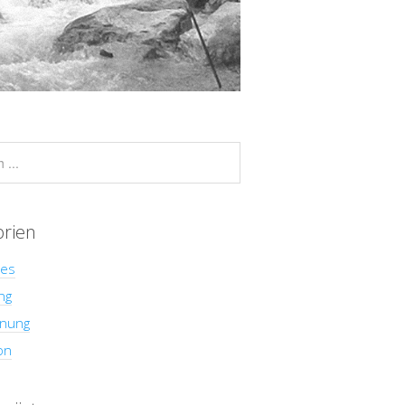
orien
hes
ng
nung
on