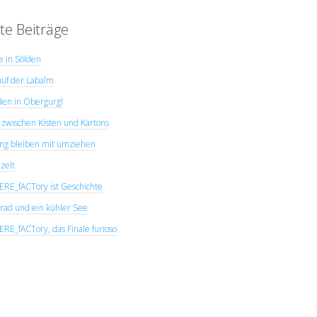
te Beiträge
ye in Sölden
uf der Labalm
den in Obergurgl
zwischen Kisten und Kartons
ng bleiben mit umziehen
zelt
E_fACTory ist Geschichte
rad und ein kühler See
E_fACTory, das Finale furioso