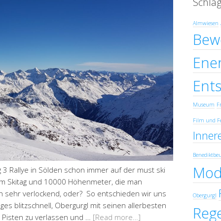
Schla
Almwiesen
Bew
Ener
Ent
Museum
Fr
Film und F
Innere
Benediktbe
Mod
g 3 Rallye in Sölden schon immer auf der must ski
nem Skitag und 10000 Höhenmeter, die man
h sehr verlockend, oder? So entschieden wir uns
Obergurgl
s blitzschnell, Obergurgl mit seinen allerbesten
Reg
 Pisten zu verlassen und …
[Read more…]