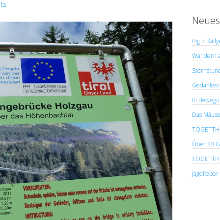
ts
Neues
Big 3 Rall
Wandern a
Sternstun
Gedanken 
In Bewegu
Das Mäuse
TOGETTHER
Über 30 G
TOGETTHER
Jagdfieber