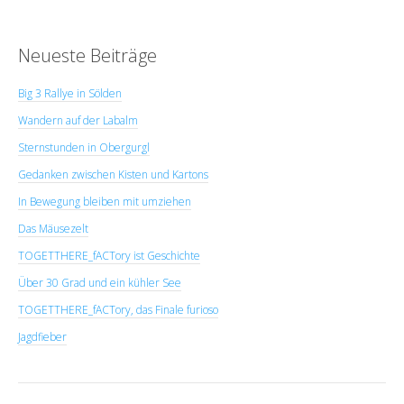
Neueste Beiträge
Big 3 Rallye in Sölden
Wandern auf der Labalm
Sternstunden in Obergurgl
Gedanken zwischen Kisten und Kartons
In Bewegung bleiben mit umziehen
Das Mäusezelt
TOGETTHERE_fACTory ist Geschichte
Über 30 Grad und ein kühler See
TOGETTHERE_fACTory, das Finale furioso
Jagdfieber