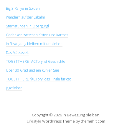
Big 3 Rallye in Sölden
Wandern auf der Labalm
Sternstunden in Obergurgl
Gedanken zwischen Kisten und Kartons
In Bewegung bleiben mit umziehen
Das Mäusezelt
TOGETTHERE_fACTory ist Geschichte
Über 30 Grad und ein kühler See
TOGETTHERE_fACTory, das Finale furioso
Jagdfieber
Copyright © 2026 In Bewegung bleiben.
Lifestyle
WordPress Theme by themehit.com