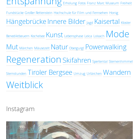
Entspannung
Erholung
Fotos
Franz Marc Museum
Freiheit
Fundstücke
Großer Rettenstein
Hochschule für Film und Fernsehen
Honig
Hängebrücke
Innere Bilder
Kaisertal
Jagd
Kloster
Mode
Kunst
Benediktbeuern
Kochelsee
Lebensphase
Leica
Loisach
Mut
Natur
Powerwalking
Märchen
Mäusezelt
Obergurgl
Regeneration
Skifahren
Spertental
Sternenhimmel
Tiroler Bergsee
Wandern
Sternstunden
Umzug
Urlärchen
Weitblick
Instagram