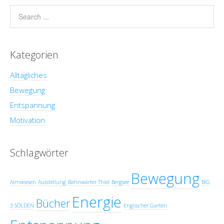
Kategorien
Alltägliches
Bewegung
Entspannung
Motivation
Schlagwörter
Bewegung
Almwiesen
Ausstellung
Bahnwärter Thiel
Bergsee
BIG
Energie
Bücher
3 SÖLDEN
Englischer Garten