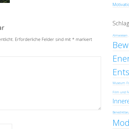
Motivati
Schla
ar
Almwiesen
ntlicht.
Erforderliche Felder sind mit
*
markiert
Bew
Ener
Ent
Museum
Fr
Film und F
Innere
Benediktbe
Mod