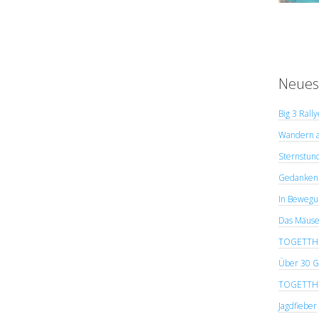
Neues
Big 3 Rall
Wandern a
Sternstun
Gedanken 
In Bewegu
Das Mäuse
TOGETTHER
Über 30 G
TOGETTHER
Jagdfieber