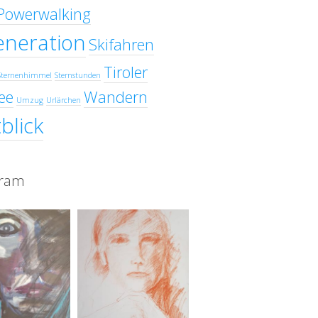
Powerwalking
eneration
Skifahren
Tiroler
Sternenhimmel
Sternstunden
ee
Wandern
Umzug
Urlärchen
blick
gram