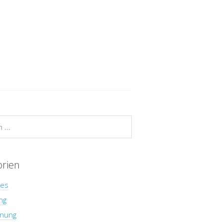
orien
hes
ng
nung