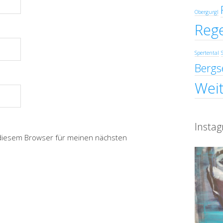
Obergurgl
Reg
Spertental
Bergs
Weit
Insta
 diesem Browser für meinen nächsten