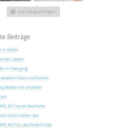
Auf Instagram folgen
te Beiträge
ye in Sölden
uf der Labalm
den in Obergurgl
zwischen Kisten und Kartons
ng bleiben mit umziehen
zelt
E_fACTory ist Geschichte
rad und ein kühler See
E_fACTory, das Finale furioso