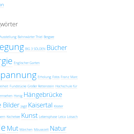
on
gwörter
Ausstellung
Bahnwärter Thiel
Bergsee
egung
Bücher
BIG 3 SÖLDEN
gie
Englischer Garten
spannung
Erholung
Fotos
Franz Marc
eiheit
Fundstücke
Großer Rettenstein
Hochschule für
Hängebrücke
ernsehen
Honig
 Bilder
Kaisertal
Jagd
Kloster
Kunst
uern
Kochelsee
Lebensphase
Leica
Loisach
e
Mut
Natur
Märchen
Mäusezelt