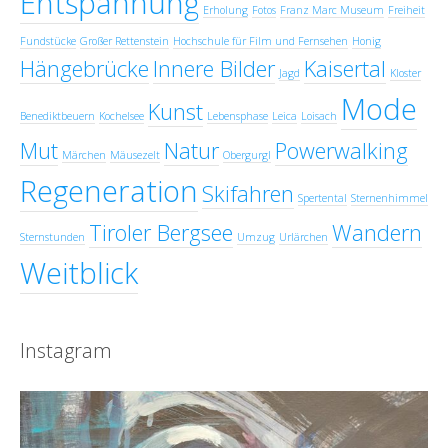
Entspannung
Erholung
Fotos
Franz Marc Museum
Freiheit
Fundstücke
Großer Rettenstein
Hochschule für Film und Fernsehen
Honig
Hängebrücke
Innere Bilder
Kaisertal
Jagd
Kloster
Mode
Kunst
Benediktbeuern
Kochelsee
Lebensphase
Leica
Loisach
Mut
Natur
Powerwalking
Märchen
Mäusezelt
Obergurgl
Regeneration
Skifahren
Spertental
Sternenhimmel
Tiroler Bergsee
Wandern
Sternstunden
Umzug
Urlärchen
Weitblick
Instagram