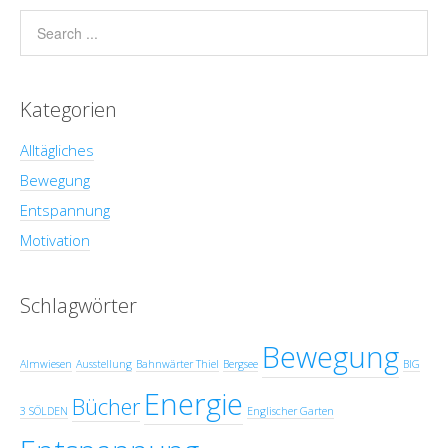
Kategorien
Alltägliches
Bewegung
Entspannung
Motivation
Schlagwörter
Bewegung
Almwiesen
Ausstellung
Bahnwärter Thiel
Bergsee
BIG
Energie
Bücher
3 SÖLDEN
Englischer Garten