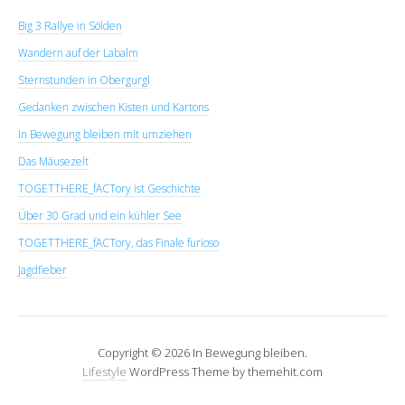
Big 3 Rallye in Sölden
Wandern auf der Labalm
Sternstunden in Obergurgl
Gedanken zwischen Kisten und Kartons
In Bewegung bleiben mit umziehen
Das Mäusezelt
TOGETTHERE_fACTory ist Geschichte
Über 30 Grad und ein kühler See
TOGETTHERE_fACTory, das Finale furioso
Jagdfieber
Copyright © 2026 In Bewegung bleiben.
Lifestyle
WordPress Theme by themehit.com