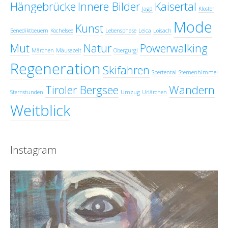
Hängebrücke
Innere Bilder
Kaisertal
Jagd
Kloster
Mode
Kunst
Benediktbeuern
Kochelsee
Lebensphase
Leica
Loisach
Mut
Natur
Powerwalking
Märchen
Mäusezelt
Obergurgl
Regeneration
Skifahren
Spertental
Sternenhimmel
Tiroler Bergsee
Wandern
Sternstunden
Umzug
Urlärchen
Weitblick
Instagram