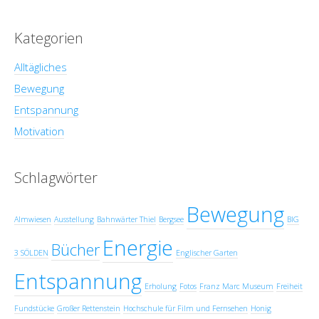
Kategorien
Alltägliches
Bewegung
Entspannung
Motivation
Schlagwörter
Bewegung
Almwiesen
Ausstellung
Bahnwärter Thiel
Bergsee
BIG
Energie
Bücher
3 SÖLDEN
Englischer Garten
Entspannung
Erholung
Fotos
Franz Marc Museum
Freiheit
Fundstücke
Großer Rettenstein
Hochschule für Film und Fernsehen
Honig