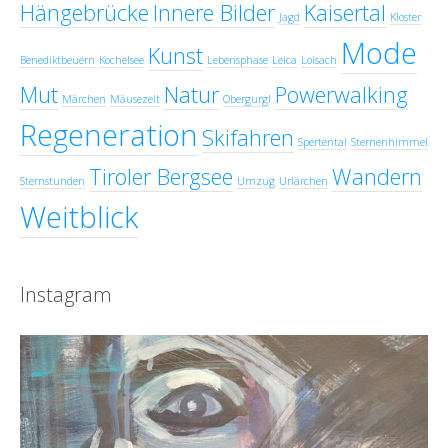
Hängebrücke
Innere Bilder
Kaisertal
Jagd
Kloster
Mode
Kunst
Benediktbeuern
Kochelsee
Lebensphase
Leica
Loisach
Mut
Natur
Powerwalking
Märchen
Mäusezelt
Obergurgl
Regeneration
Skifahren
Spertental
Sternenhimmel
Tiroler Bergsee
Wandern
Sternstunden
Umzug
Urlärchen
Weitblick
Instagram