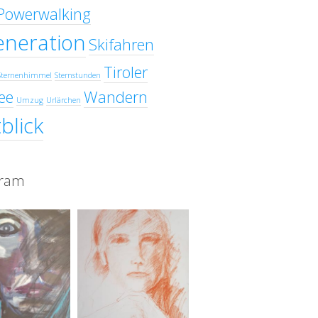
Powerwalking
eneration
Skifahren
Tiroler
Sternenhimmel
Sternstunden
ee
Wandern
Umzug
Urlärchen
blick
gram