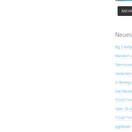
MEHR
Neues
Big 3 Rall
Wandern a
Sternstun
Gedanken 
In Bewegu
Das Mäuse
TOGETTHER
Über 30 G
TOGETTHER
Jagdfieber