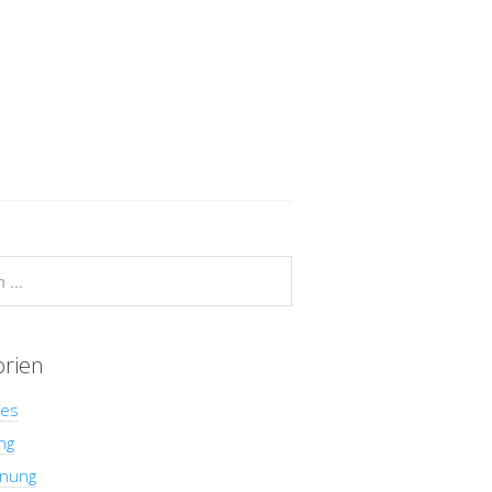
orien
hes
ng
nung