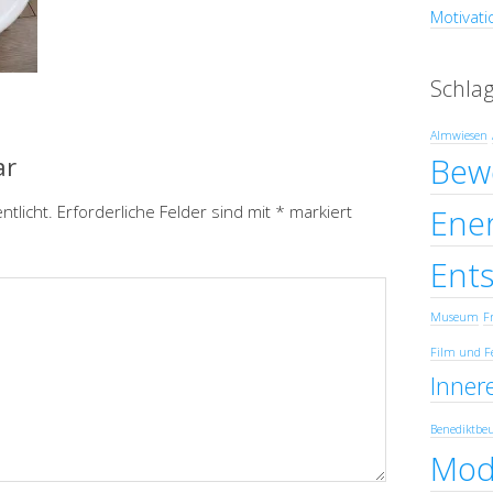
Motivati
Schla
Almwiesen
ar
Bew
ntlicht.
Erforderliche Felder sind mit
*
markiert
Ener
Ent
Museum
Fr
Film und F
Innere
Benediktbe
Mod