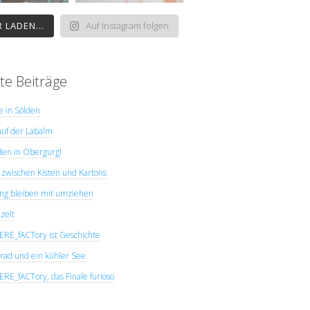
 LADEN...
Auf Instagram folgen
te Beiträge
ye in Sölden
uf der Labalm
den in Obergurgl
zwischen Kisten und Kartons
ng bleiben mit umziehen
zelt
E_fACTory ist Geschichte
rad und ein kühler See
E_fACTory, das Finale furioso