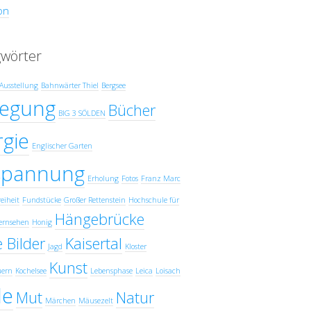
on
gwörter
Ausstellung
Bahnwärter Thiel
Bergsee
egung
Bücher
BIG 3 SÖLDEN
gie
Englischer Garten
spannung
Erholung
Fotos
Franz Marc
eiheit
Fundstücke
Großer Rettenstein
Hochschule für
Hängebrücke
ernsehen
Honig
 Bilder
Kaisertal
Jagd
Kloster
Kunst
uern
Kochelsee
Lebensphase
Leica
Loisach
e
Mut
Natur
Märchen
Mäusezelt