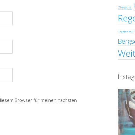
Obergurgl
Reg
Spertental
Bergs
Weit
Insta
 diesem Browser für meinen nächsten