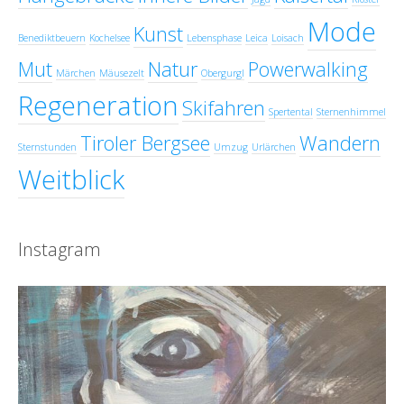
Mode
Kunst
Benediktbeuern
Kochelsee
Lebensphase
Leica
Loisach
Mut
Natur
Powerwalking
Märchen
Mäusezelt
Obergurgl
Regeneration
Skifahren
Spertental
Sternenhimmel
Tiroler Bergsee
Wandern
Sternstunden
Umzug
Urlärchen
Weitblick
Instagram