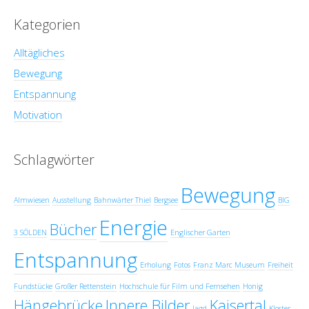
Kategorien
Alltägliches
Bewegung
Entspannung
Motivation
Schlagwörter
Bewegung
Almwiesen
Ausstellung
Bahnwärter Thiel
Bergsee
BIG
Energie
Bücher
3 SÖLDEN
Englischer Garten
Entspannung
Erholung
Fotos
Franz Marc Museum
Freiheit
Fundstücke
Großer Rettenstein
Hochschule für Film und Fernsehen
Honig
Hängebrücke
Innere Bilder
Kaisertal
Jagd
Kloster