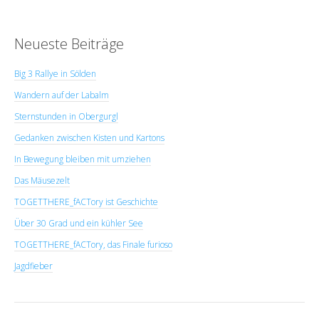
Neueste Beiträge
Big 3 Rallye in Sölden
Wandern auf der Labalm
Sternstunden in Obergurgl
Gedanken zwischen Kisten und Kartons
In Bewegung bleiben mit umziehen
Das Mäusezelt
TOGETTHERE_fACTory ist Geschichte
Über 30 Grad und ein kühler See
TOGETTHERE_fACTory, das Finale furioso
Jagdfieber