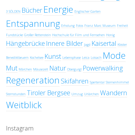
Energie
Bücher
3 SÖLDEN
Englischer Garten
Entspannung
Erholung
Fotos
Franz Marc Museum
Freiheit
Fundstücke
Großer Rettenstein
Hochschule für Film und Fernsehen
Honig
Hängebrücke
Innere Bilder
Kaisertal
Jagd
Kloster
Mode
Kunst
Benediktbeuern
Kochelsee
Lebensphase
Leica
Loisach
Mut
Natur
Powerwalking
Märchen
Mäusezelt
Obergurgl
Regeneration
Skifahren
Spertental
Sternenhimmel
Tiroler Bergsee
Wandern
Sternstunden
Umzug
Urlärchen
Weitblick
Instagram