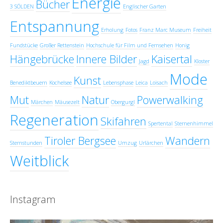
Energie
Bücher
3 SÖLDEN
Englischer Garten
Entspannung
Erholung
Fotos
Franz Marc Museum
Freiheit
Fundstücke
Großer Rettenstein
Hochschule für Film und Fernsehen
Honig
Hängebrücke
Innere Bilder
Kaisertal
Jagd
Kloster
Mode
Kunst
Benediktbeuern
Kochelsee
Lebensphase
Leica
Loisach
Mut
Natur
Powerwalking
Märchen
Mäusezelt
Obergurgl
Regeneration
Skifahren
Spertental
Sternenhimmel
Tiroler Bergsee
Wandern
Sternstunden
Umzug
Urlärchen
Weitblick
Instagram