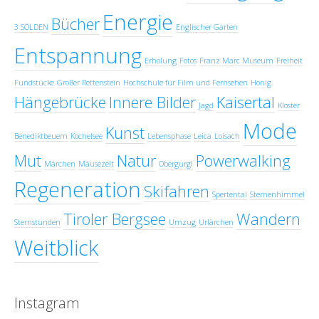
Energie
Bücher
3 SÖLDEN
Englischer Garten
Entspannung
Erholung
Fotos
Franz Marc Museum
Freiheit
Fundstücke
Großer Rettenstein
Hochschule für Film und Fernsehen
Honig
Hängebrücke
Innere Bilder
Kaisertal
Jagd
Kloster
Mode
Kunst
Benediktbeuern
Kochelsee
Lebensphase
Leica
Loisach
Mut
Natur
Powerwalking
Märchen
Mäusezelt
Obergurgl
Regeneration
Skifahren
Spertental
Sternenhimmel
Tiroler Bergsee
Wandern
Sternstunden
Umzug
Urlärchen
Weitblick
Instagram