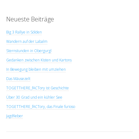
Neueste Beiträge
Big 3 Rallye in Sölden
Wandern auf der Labalm
Sternstunden in Obergurgl
Gedanken zwischen Kisten und Kartons
In Bewegung bleiben mit umziehen
Das Mäusezelt
TOGETTHERE_fACTory ist Geschichte
Über 30 Grad und ein kühler See
TOGETTHERE_fACTory, das Finale furioso
Jagdfieber