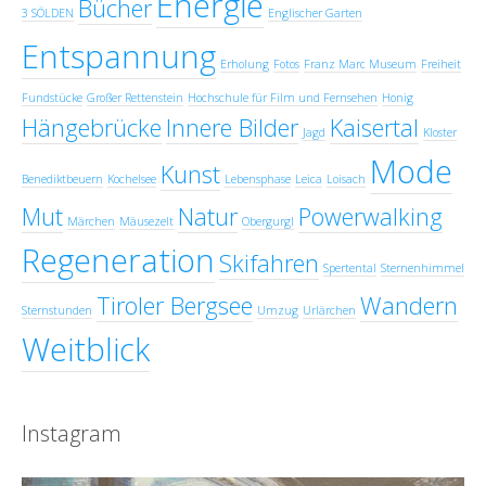
Energie
Bücher
3 SÖLDEN
Englischer Garten
Entspannung
Erholung
Fotos
Franz Marc Museum
Freiheit
Fundstücke
Großer Rettenstein
Hochschule für Film und Fernsehen
Honig
Hängebrücke
Innere Bilder
Kaisertal
Jagd
Kloster
Mode
Kunst
Benediktbeuern
Kochelsee
Lebensphase
Leica
Loisach
Mut
Natur
Powerwalking
Märchen
Mäusezelt
Obergurgl
Regeneration
Skifahren
Spertental
Sternenhimmel
Tiroler Bergsee
Wandern
Sternstunden
Umzug
Urlärchen
Weitblick
Instagram