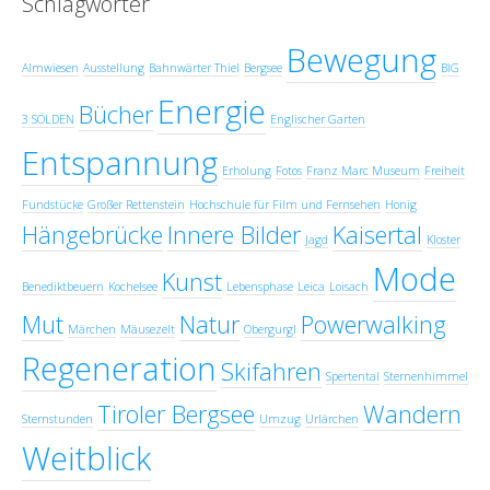
Schlagwörter
Bewegung
Almwiesen
Ausstellung
Bahnwärter Thiel
Bergsee
BIG
Energie
Bücher
3 SÖLDEN
Englischer Garten
Entspannung
Erholung
Fotos
Franz Marc Museum
Freiheit
Fundstücke
Großer Rettenstein
Hochschule für Film und Fernsehen
Honig
Hängebrücke
Innere Bilder
Kaisertal
Jagd
Kloster
Mode
Kunst
Benediktbeuern
Kochelsee
Lebensphase
Leica
Loisach
Mut
Natur
Powerwalking
Märchen
Mäusezelt
Obergurgl
Regeneration
Skifahren
Spertental
Sternenhimmel
Tiroler Bergsee
Wandern
Sternstunden
Umzug
Urlärchen
Weitblick