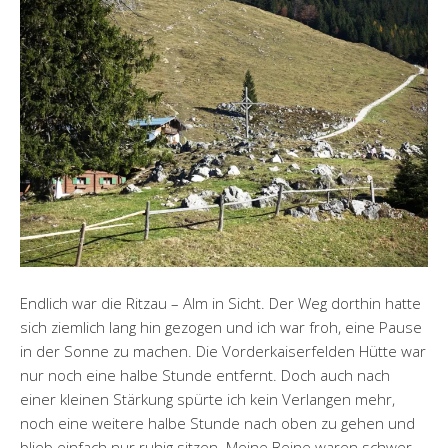
Endlich war die Ritzau – Alm in Sicht. Der Weg dorthin hatte
sich ziemlich lang hin gezogen und ich war froh, eine Pause
in der Sonne zu machen. Die Vorderkaiserfelden Hütte war
nur noch eine halbe Stunde entfernt. Doch auch nach
einer kleinen Stärkung spürte ich kein Verlangen mehr,
noch eine weitere halbe Stunde nach oben zu gehen und
blieb einfach nur ruhig sitzen. Meine Beine waren schwer