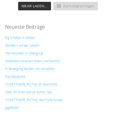
MEHR LADEN...
Auf Instagram folgen
Neueste Beiträge
Big 3 Rallye in Sölden
Wandern auf der Labalm
Sternstunden in Obergurgl
Gedanken zwischen Kisten und Kartons
In Bewegung bleiben mit umziehen
Das Mäusezelt
TOGETTHERE_fACTory ist Geschichte
Über 30 Grad und ein kühler See
TOGETTHERE_fACTory, das Finale furioso
Jagdfieber