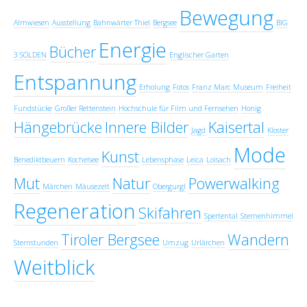
Bewegung
Almwiesen
Ausstellung
Bahnwärter Thiel
Bergsee
BIG
Energie
Bücher
3 SÖLDEN
Englischer Garten
Entspannung
Erholung
Fotos
Franz Marc Museum
Freiheit
Fundstücke
Großer Rettenstein
Hochschule für Film und Fernsehen
Honig
Hängebrücke
Innere Bilder
Kaisertal
Jagd
Kloster
Mode
Kunst
Benediktbeuern
Kochelsee
Lebensphase
Leica
Loisach
Mut
Natur
Powerwalking
Märchen
Mäusezelt
Obergurgl
Regeneration
Skifahren
Spertental
Sternenhimmel
Tiroler Bergsee
Wandern
Sternstunden
Umzug
Urlärchen
Weitblick