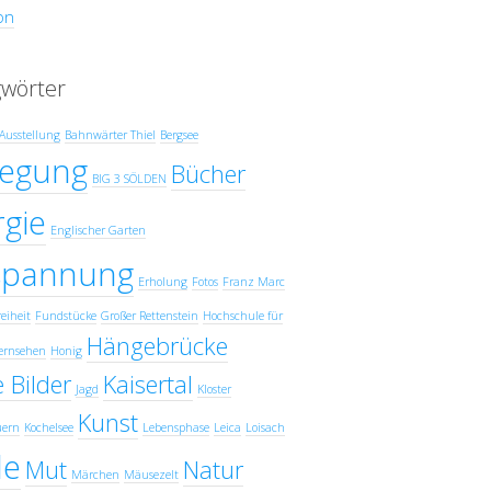
on
gwörter
Ausstellung
Bahnwärter Thiel
Bergsee
egung
Bücher
BIG 3 SÖLDEN
gie
Englischer Garten
spannung
Erholung
Fotos
Franz Marc
eiheit
Fundstücke
Großer Rettenstein
Hochschule für
Hängebrücke
ernsehen
Honig
 Bilder
Kaisertal
Jagd
Kloster
Kunst
uern
Kochelsee
Lebensphase
Leica
Loisach
e
Mut
Natur
Märchen
Mäusezelt