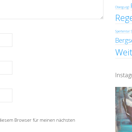
Obergurgl
Reg
Spertental
Bergs
Weit
Insta
 diesem Browser für meinen nächsten