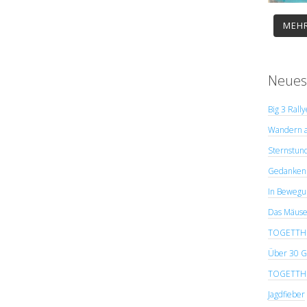
MEHR
Neues
Big 3 Rall
Wandern a
Sternstun
Gedanken 
In Bewegu
Das Mäuse
TOGETTHER
Über 30 G
TOGETTHER
Jagdfieber