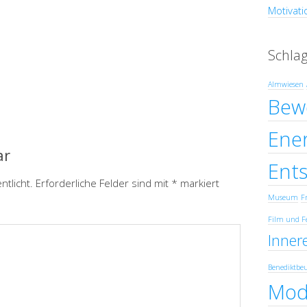
Motivati
Schla
Almwiesen
Bew
Ener
ar
Ent
ntlicht.
Erforderliche Felder sind mit
*
markiert
Museum
Fr
Film und F
Innere
Benediktbe
Mod