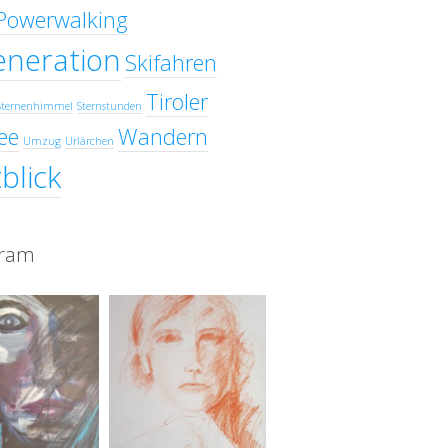
Powerwalking
eneration
Skifahren
Tiroler
Sternenhimmel
Sternstunden
ee
Wandern
Umzug
Urlärchen
blick
gram