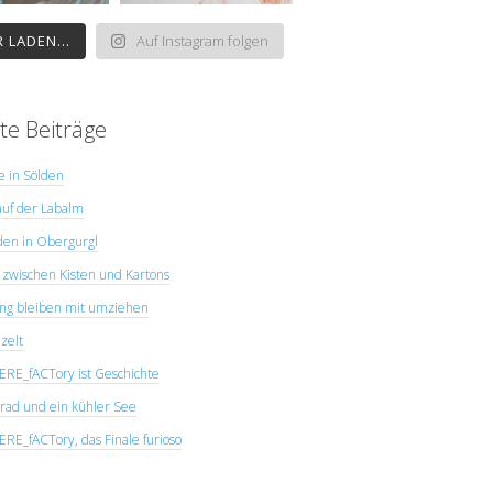
 LADEN...
Auf Instagram folgen
te Beiträge
ye in Sölden
uf der Labalm
den in Obergurgl
zwischen Kisten und Kartons
ng bleiben mit umziehen
zelt
E_fACTory ist Geschichte
rad und ein kühler See
E_fACTory, das Finale furioso