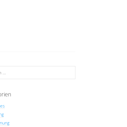
orien
hes
ng
nung