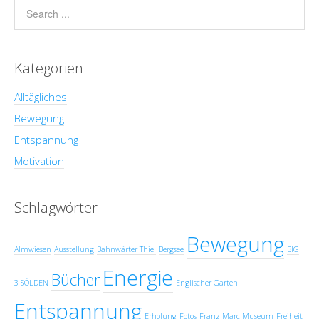
Kategorien
Alltägliches
Bewegung
Entspannung
Motivation
Schlagwörter
Bewegung
Almwiesen
Ausstellung
Bahnwärter Thiel
Bergsee
BIG
Energie
Bücher
3 SÖLDEN
Englischer Garten
Entspannung
Erholung
Fotos
Franz Marc Museum
Freiheit