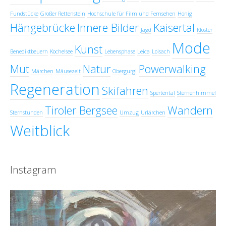
Fundstücke
Großer Rettenstein
Hochschule für Film und Fernsehen
Honig
Hängebrücke
Innere Bilder
Kaisertal
Jagd
Kloster
Mode
Kunst
Benediktbeuern
Kochelsee
Lebensphase
Leica
Loisach
Mut
Natur
Powerwalking
Märchen
Mäusezelt
Obergurgl
Regeneration
Skifahren
Spertental
Sternenhimmel
Tiroler Bergsee
Wandern
Sternstunden
Umzug
Urlärchen
Weitblick
Instagram