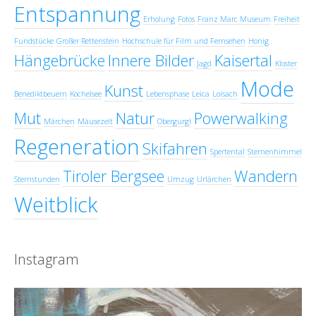
Entspannung
Erholung
Fotos
Franz Marc Museum
Freiheit
Fundstücke
Großer Rettenstein
Hochschule für Film und Fernsehen
Honig
Hängebrücke
Innere Bilder
Kaisertal
Jagd
Kloster
Mode
Kunst
Benediktbeuern
Kochelsee
Lebensphase
Leica
Loisach
Mut
Natur
Powerwalking
Märchen
Mäusezelt
Obergurgl
Regeneration
Skifahren
Spertental
Sternenhimmel
Tiroler Bergsee
Wandern
Sternstunden
Umzug
Urlärchen
Weitblick
Instagram