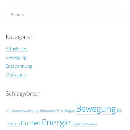
Kategorien
Alltägliches
Bewegung
Entspannung
Motivation
Schlagwörter
Bewegung
Almwiesen
Ausstellung
Bahnwärter Thiel
Bergsee
BIG
Energie
Bücher
3 SÖLDEN
Englischer Garten