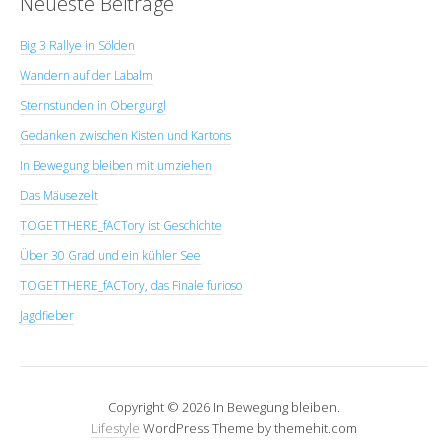
Neueste Beiträge
Big 3 Rallye in Sölden
Wandern auf der Labalm
Sternstunden in Obergurgl
Gedanken zwischen Kisten und Kartons
In Bewegung bleiben mit umziehen
Das Mäusezelt
TOGETTHERE_fACTory ist Geschichte
Über 30 Grad und ein kühler See
TOGETTHERE_fACTory, das Finale furioso
Jagdfieber
Copyright © 2026 In Bewegung bleiben.
Lifestyle
WordPress Theme by themehit.com