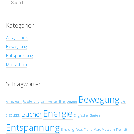
Kategorien
Alltägliches
Bewegung
Entspannung
Motivation
Schlagwörter
Bewegung
Almwiesen
Ausstellung
Bahnwärter Thiel
Bergsee
BIG
Energie
Bücher
3 SÖLDEN
Englischer Garten
Entspannung
Erholung
Fotos
Franz Marc Museum
Freiheit