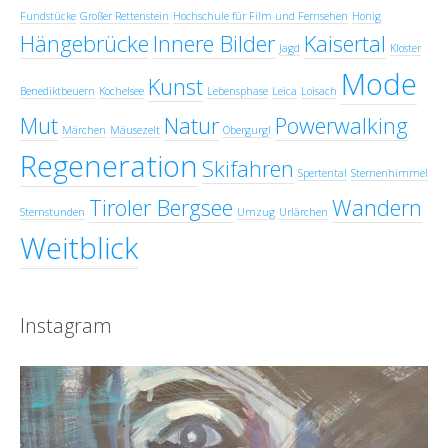
Fundstücke
Großer Rettenstein
Hochschule für Film und Fernsehen
Honig
Hängebrücke
Innere Bilder
Kaisertal
Jagd
Kloster
Mode
Kunst
Benediktbeuern
Kochelsee
Lebensphase
Leica
Loisach
Mut
Natur
Powerwalking
Märchen
Mäusezelt
Obergurgl
Regeneration
Skifahren
Spertental
Sternenhimmel
Tiroler Bergsee
Wandern
Sternstunden
Umzug
Urlärchen
Weitblick
Instagram