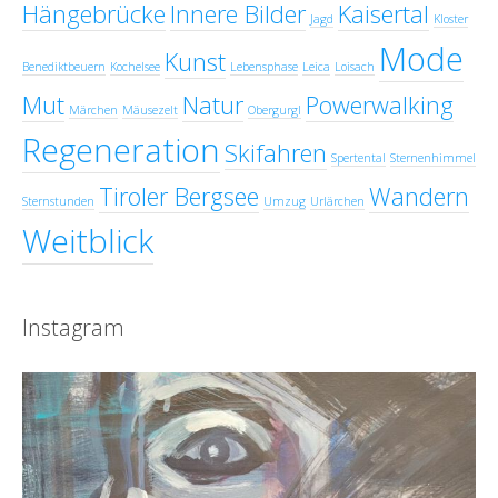
Hängebrücke
Innere Bilder
Kaisertal
Jagd
Kloster
Mode
Kunst
Benediktbeuern
Kochelsee
Lebensphase
Leica
Loisach
Mut
Natur
Powerwalking
Märchen
Mäusezelt
Obergurgl
Regeneration
Skifahren
Spertental
Sternenhimmel
Tiroler Bergsee
Wandern
Sternstunden
Umzug
Urlärchen
Weitblick
Instagram