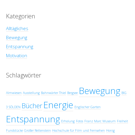
Kategorien
Alltägliches
Bewegung
Entspannung
Motivation
Schlagwörter
Bewegung
Almwiesen
Ausstellung
Bahnwärter Thiel
Bergsee
BIG
Energie
Bücher
3 SÖLDEN
Englischer Garten
Entspannung
Erholung
Fotos
Franz Marc Museum
Freiheit
Fundstücke
Großer Rettenstein
Hochschule für Film und Fernsehen
Honig