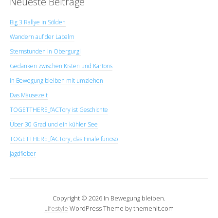
Neueste Beiträge
Big 3 Rallye in Sölden
Wandern auf der Labalm
Sternstunden in Obergurgl
Gedanken zwischen Kisten und Kartons
In Bewegung bleiben mit umziehen
Das Mäusezelt
TOGETTHERE_fACTory ist Geschichte
Über 30 Grad und ein kühler See
TOGETTHERE_fACTory, das Finale furioso
Jagdfieber
Copyright © 2026 In Bewegung bleiben.
Lifestyle
WordPress Theme by themehit.com