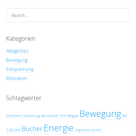
Kategorien
Alltägliches
Bewegung
Entspannung
Motivation
Schlagwörter
Bewegung
Almwiesen
Ausstellung
Bahnwärter Thiel
Bergsee
BIG
Energie
Bücher
3 SÖLDEN
Englischer Garten