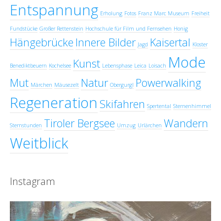
Entspannung
Erholung
Fotos
Franz Marc Museum
Freiheit
Fundstücke
Großer Rettenstein
Hochschule für Film und Fernsehen
Honig
Hängebrücke
Innere Bilder
Kaisertal
Jagd
Kloster
Mode
Kunst
Benediktbeuern
Kochelsee
Lebensphase
Leica
Loisach
Mut
Natur
Powerwalking
Märchen
Mäusezelt
Obergurgl
Regeneration
Skifahren
Spertental
Sternenhimmel
Tiroler Bergsee
Wandern
Sternstunden
Umzug
Urlärchen
Weitblick
Instagram