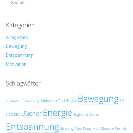
Kategorien
Alltägliches
Bewegung
Entspannung
Motivation
Schlagwörter
Bewegung
Almwiesen
Ausstellung
Bahnwärter Thiel
Bergsee
BIG
Energie
Bücher
3 SÖLDEN
Englischer Garten
Entspannung
Erholung
Fotos
Franz Marc Museum
Freiheit