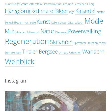
Fundstücke
Großer Rettenstein
Hochschule für Film und Fernsehen
Honig
Hängebrücke
Innere Bilder
Kaisertal
Jagd
Kloster
Mode
Kunst
Benediktbeuern
Kochelsee
Lebensphase
Leica
Loisach
Mut
Natur
Powerwalking
Märchen
Mäusezelt
Obergurgl
Regeneration
Skifahren
Spertental
Sternenhimmel
Tiroler Bergsee
Wandern
Sternstunden
Umzug
Urlärchen
Weitblick
Instagram