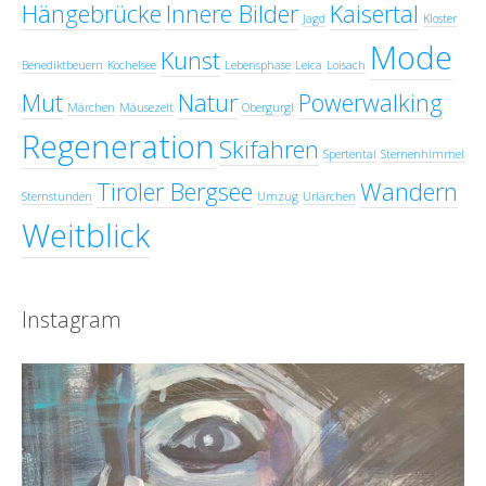
Hängebrücke
Innere Bilder
Kaisertal
Jagd
Kloster
Mode
Kunst
Benediktbeuern
Kochelsee
Lebensphase
Leica
Loisach
Mut
Natur
Powerwalking
Märchen
Mäusezelt
Obergurgl
Regeneration
Skifahren
Spertental
Sternenhimmel
Tiroler Bergsee
Wandern
Sternstunden
Umzug
Urlärchen
Weitblick
Instagram