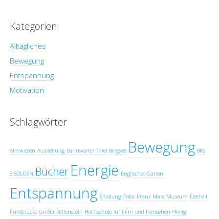
Kategorien
Alltägliches
Bewegung
Entspannung
Motivation
Schlagwörter
Bewegung
Almwiesen
Ausstellung
Bahnwärter Thiel
Bergsee
BIG
Energie
Bücher
3 SÖLDEN
Englischer Garten
Entspannung
Erholung
Fotos
Franz Marc Museum
Freiheit
Fundstücke
Großer Rettenstein
Hochschule für Film und Fernsehen
Honig