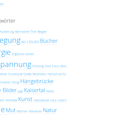
on
gwörter
Ausstellung
Bahnwärter Thiel
Bergsee
egung
Bücher
BIG 3 SÖLDEN
gie
Englischer Garten
spannung
Erholung
Fotos
Franz Marc
eiheit
Fundstücke
Großer Rettenstein
Hochschule für
Hängebrücke
ernsehen
Honig
 Bilder
Kaisertal
Jagd
Kloster
Kunst
uern
Kochelsee
Lebensphase
Leica
Loisach
e
Mut
Natur
Märchen
Mäusezelt