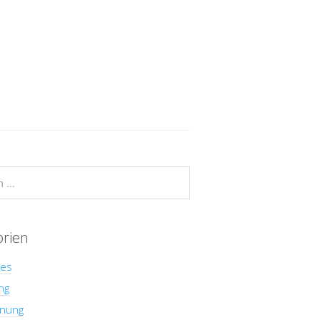
orien
hes
ng
nung