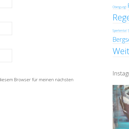
Obergurgl
Reg
Spertental
Bergs
Weit
Insta
 diesem Browser für meinen nächsten