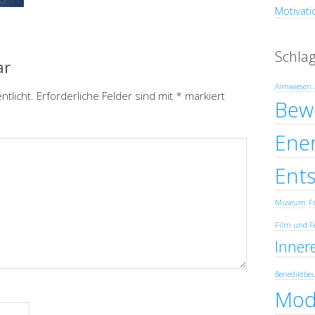
Motivati
Schla
ar
Almwiesen
ntlicht.
Erforderliche Felder sind mit
*
markiert
Bew
Ener
Ent
Museum
Fr
Film und F
Innere
Benediktbe
Mod