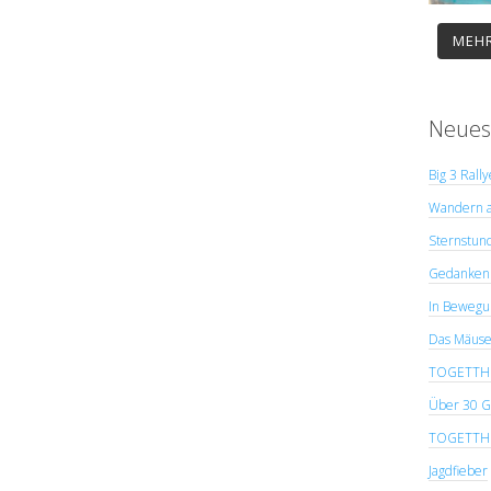
MEHR
Neues
Big 3 Rall
Wandern a
Sternstun
Gedanken 
In Bewegu
Das Mäuse
TOGETTHER
Über 30 G
TOGETTHER
Jagdfieber